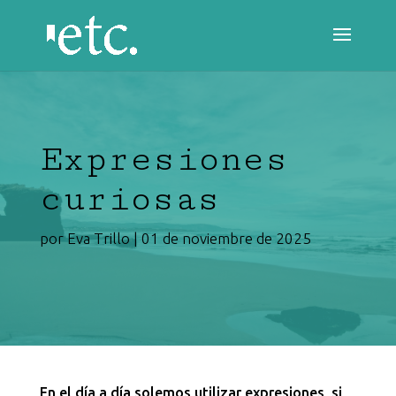
Expresiones
curiosas
por
Eva Trillo
|
01 de noviembre de 2025
En el día a día solemos utilizar expresiones, si