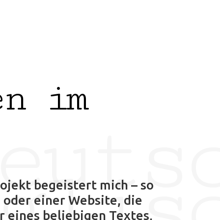
en im
euts
glis
ojekt begeistert mich – so
 oder einer Website, die
r eines beliebigen Textes,