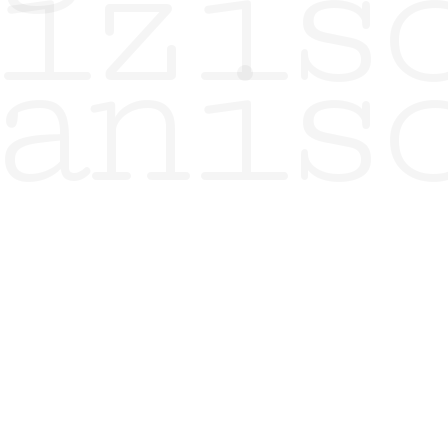
izis
anis