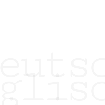
euts
glis