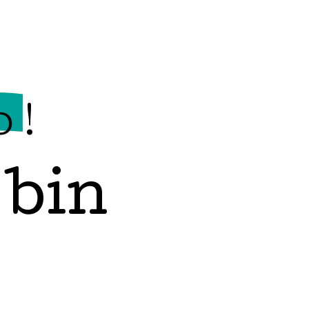
o!
 bin