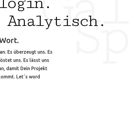
Gal
login.
Sp
 Analytisch.
 Wort.
an. Es überzeugt uns. Es
östet uns. Es lässt uns
an, damit Dein Projekt
nkommt. Let´s word