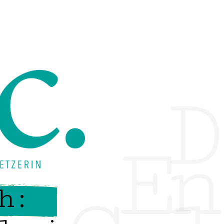
D
En
h: