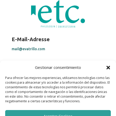
E-Mail-Adresse
mail@evatrillo.com
Telefonnummer
Gestionar consentimiento
+34 669 28 25 34
Para ofrecer las mejores experiencias, utilizamos tecnologías como las
cookies para almacenar y/o acceder a la información del dispositivo. El
consentimiento de estas tecnologías nos permitirá procesar datos
Hilfe
como el comportamiento de navegación o las identificaciones únicas
en este sitio. No consentir o retirar el consentimiento, puede afectar
Rechtlicher Hinweis & Datenschutz
negativamente a ciertas características y funciones.
Cookie Richtlninie
Erklärung zur Barrierefreiheit
Aceptar Cookies