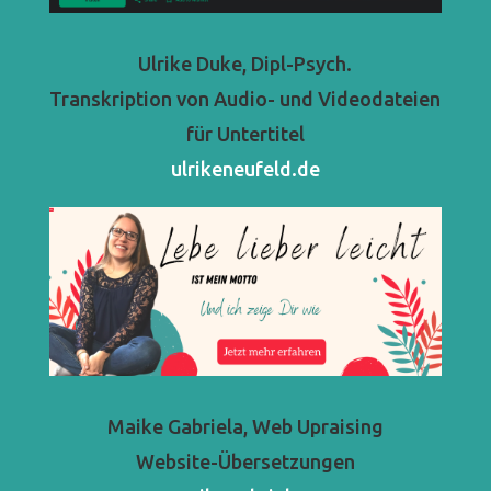
Ulrike Duke, Dipl-Psych.
Transkription von Audio- und Videodateien
für Untertitel
ulrikeneufeld.de
Maike Gabriela, Web Upraising
Website-Übersetzungen