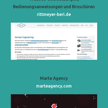
Bedienungsanweisungen und Broschüren
rittmeyer-beri.de
Marte Agency
marteagency.com