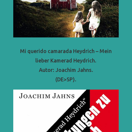
Mi querido camarada Heydrich – Mein
lieber Kamerad Heydrich.
Autor: Joachim Jahns.
(DE>SP).