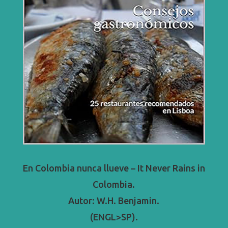
En Colombia nunca llueve – It Never Rains in
Colombia.
Autor: W.H. Benjamin.
(ENGL>SP).