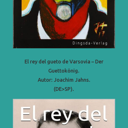
El rey del gueto de Varsovia – Der
Guettokönig.
Autor: Joachim Jahns.
(DE>SP).